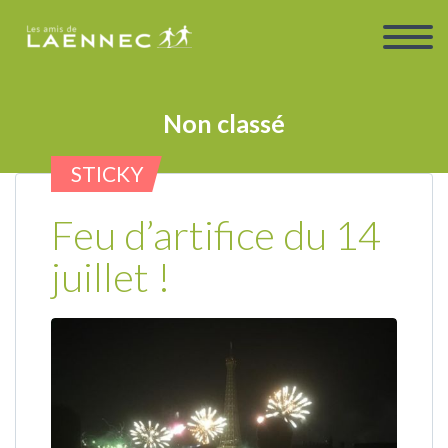
Non classé
STICKY
Feu d’artifice du 14
juillet !